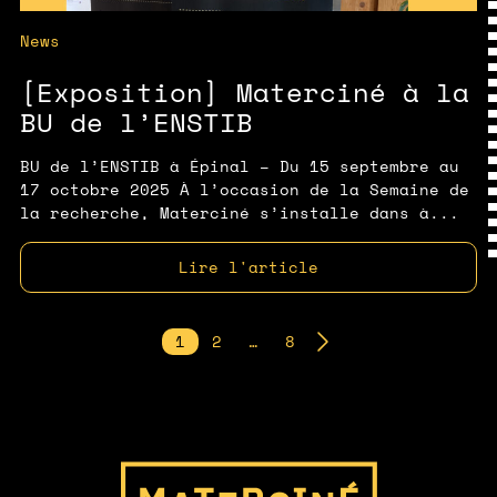
News
[Exposition] Materciné à la
BU de l’ENSTIB
BU de l’ENSTIB à Épinal – Du 15 septembre au
17 octobre 2025 À l’occasion de la Semaine de
la recherche, Materciné s’installe dans à...
Lire l'article
Pagination
1
2
…
8
des
publications
Page d'accueil