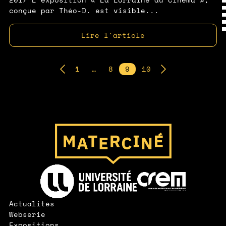
conçue par Théo-D. est visible...
Lire l'article
Pagination
1
…
8
9
10
des
publications
Page d'accueil
Lien vers le site de l'Université de Lorraine
Lien vers le site de l'IUT CREM
Actualités
Webserie
Expositions